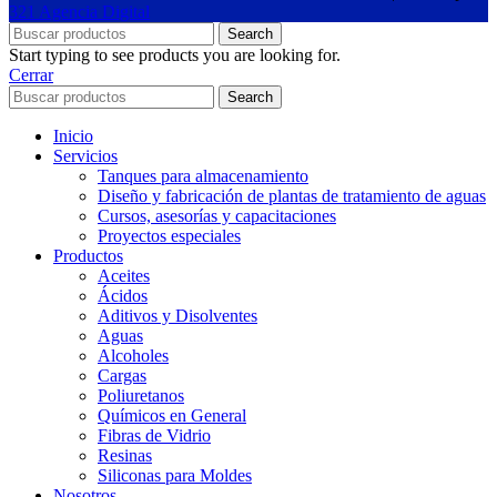
321 Agencia Digital
Search
Start typing to see products you are looking for.
Cerrar
Search
Inicio
Servicios
Tanques para almacenamiento
Diseño y fabricación de plantas de tratamiento de aguas
Cursos, asesorías y capacitaciones
Proyectos especiales
Productos
Aceites
Ácidos
Aditivos y Disolventes
Aguas
Alcoholes
Cargas
Poliuretanos
Químicos en General
Fibras de Vidrio
Resinas
Siliconas para Moldes
Nosotros