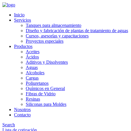
Inicio
Servicios
Tanques para almacenamiento
Diseño y fabricación de plantas de tratamiento de aguas
Cursos, asesorías y capacitaciones
Proyectos especiales
Productos
Aceites
Ácidos
Aditivos y Disolventes
Aguas
Alcoholes
Cargas
Poliuretanos
Químicos en General
Fibras de Vidrio
Resinas
Siliconas para Moldes
Nosotros
Contacto
Search
Lista de cotización