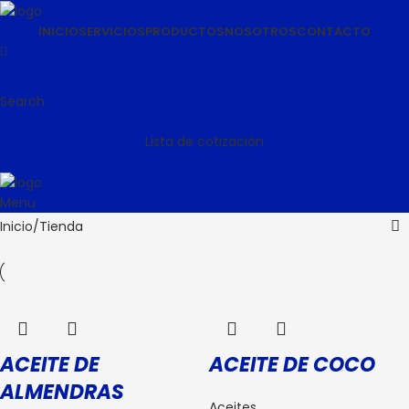
INICIO
SERVICIOS
PRODUCTOS
NOSOTROS
CONTACTO
Search
Lista de cotización
Menu
Inicio
Tienda
ACEITE DE
ACEITE DE COCO
ALMENDRAS
Aceites