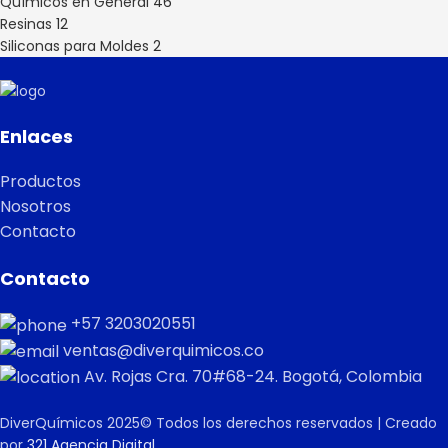
Químicos en General
46
Resinas
12
Siliconas para Moldes
2
Enlaces
Productos
Nosotros
Contacto
Contacto
+57 3203020551
ventas@diverquimicos.co
Av. Rojas Cra. 70#68-24. Bogotá, Colombia
DiverQuímicos 2025© Todos los derechos reservados | Creado
por
321 Agencia Digital