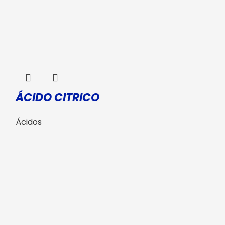
ÁCIDO CITRICO
ÁCIDO ES
Ácidos
Ácidos