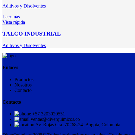
Aditivos y Disolventes
Leer más
Vista rápida
TALCO INDUSTRIAL
Aditivos y Disolventes
Enlaces
Productos
Nosotros
Contacto
Contacto
+57 3203020551
ventas@diverquimicos.co
Av. Rojas Cra. 70#68-24. Bogotá, Colombia
DiverQuímicos 2025© Todos los derechos reservados | Creado por
3