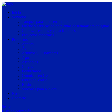
Inicio
Servicios
Tanques para almacenamiento
Diseño y fabricación de plantas de tratamiento de aguas
Cursos, asesorías y capacitaciones
Proyectos especiales
Productos
Aceites
Ácidos
Aditivos y Disolventes
Aguas
Alcoholes
Cargas
Poliuretanos
Químicos en General
Fibras de Vidrio
Resinas
Siliconas para Moldes
Nosotros
Contacto
Search
Lista de cotización