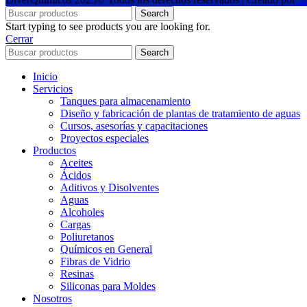
Search
Start typing to see products you are looking for.
Cerrar
Search
Inicio
Servicios
Tanques para almacenamiento
Diseño y fabricación de plantas de tratamiento de aguas
Cursos, asesorías y capacitaciones
Proyectos especiales
Productos
Aceites
Ácidos
Aditivos y Disolventes
Aguas
Alcoholes
Cargas
Poliuretanos
Químicos en General
Fibras de Vidrio
Resinas
Siliconas para Moldes
Nosotros