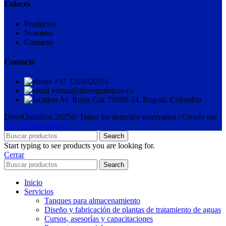
Enlaces
Productos
Nosotros
Contacto
Contacto
+57 3203020551
ventas@diverquimicos.co
Av. Rojas Cra. 70#68-24. Bogotá, Colombia
DiverQuímicos 2025© Todos los derechos reservados | Creado por
321 Agencia Digital
Search
Start typing to see products you are looking for.
Cerrar
Search
Inicio
Servicios
Tanques para almacenamiento
Diseño y fabricación de plantas de tratamiento de aguas
Cursos, asesorías y capacitaciones