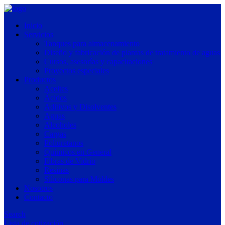
Inicio
Servicios
Tanques para almacenamiento
Diseño y fabricación de plantas de tratamiento de aguas
Cursos, asesorías y capacitaciones
Proyectos especiales
Productos
Aceites
Ácidos
Aditivos y Disolventes
Aguas
Alcoholes
Cargas
Poliuretanos
Químicos en General
Fibras de Vidrio
Resinas
Siliconas para Moldes
Nosotros
Contacto
Search
Lista de cotización