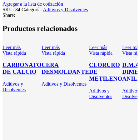
Agregar a la lista de cotización
SKU:
84
Categoría:
Aditivos y Disolventes
Share:
Productos relacionados
Leer más
Leer más
Leer más
Leer má
Vista rápida
Vista rápida
Vista rápida
Vista ráp
CARBONATO
CERA
CLORURO
D.M.A
DE CALCIO
DESMOLDANTE
DE
DIME
METILENO
ANIL
Aditivos y
Aditivos y Disolventes
Disolventes
Aditivos y
Aditivos
Disolventes
Disolven