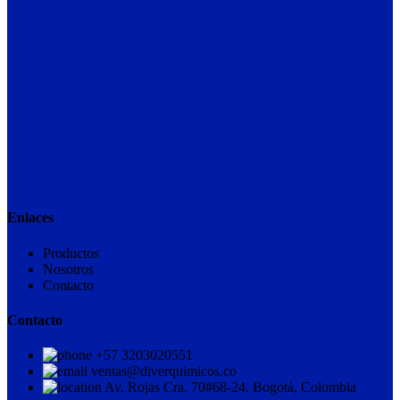
Enlaces
Productos
Nosotros
Contacto
Contacto
+57 3203020551
ventas@diverquimicos.co
Av. Rojas Cra. 70#68-24. Bogotá, Colombia