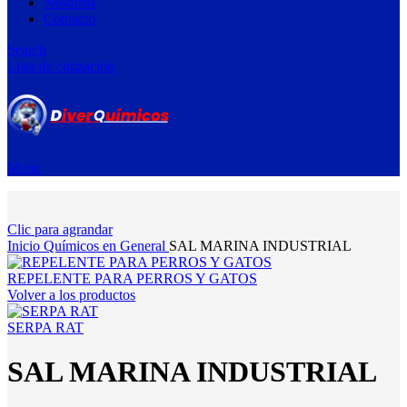
Nosotros
Contacto
Search
Lista de cotización
Menu
Clic para agrandar
Inicio
Químicos en General
SAL MARINA INDUSTRIAL
REPELENTE PARA PERROS Y GATOS
Volver a los productos
SERPA RAT
SAL MARINA INDUSTRIAL