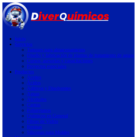
Inicio
Servicios
Tanques para almacenamiento
Diseño y fabricación de plantas de tratamiento de aguas
Cursos, asesorías y capacitaciones
Proyectos especiales
Productos
Aceites
Ácidos
Aditivos y Disolventes
Aguas
Alcoholes
Cargas
Poliuretanos
Químicos en General
Fibras de Vidrio
Resinas
Siliconas para Moldes