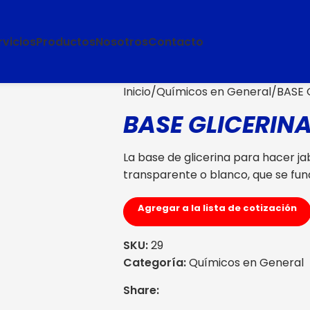
rvicios
Productos
Nosotros
Contacto
Inicio
Químicos en General
BASE 
BASE GLICERIN
La base de glicerina para hacer 
transparente o blanco, que se fu
Agregar a la lista de cotización
SKU:
29
Categoría:
Químicos en General
Share: