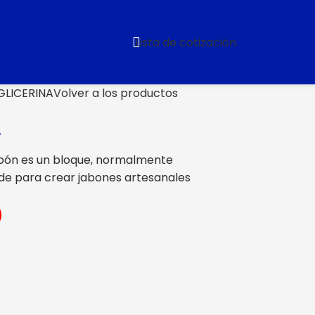
Lista de cotización
GLICERINA
Volver a los productos
A
jabón es un bloque, normalmente
nde para crear jabones artesanales