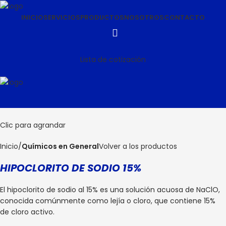
INICIO
SERVICIOS
PRODUCTOS
NOSOTROS
CONTACTO
Lista de cotización
Clic para agrandar
Inicio
Químicos en General
Volver a los productos
HIPOCLORITO DE SODIO 15%
El hipoclorito de sodio al 15% es una solución acuosa de NaClO,
conocida comúnmente como lejía o cloro, que contiene 15%
de cloro activo.