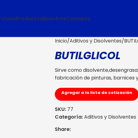
rvicios
Productos
Nosotros
Contacto
Inicio
Aditivos y Disolventes
BUTIL
BUTILGLICOL
Sirve como disolvente,desengrasant
fabricación de pinturas, barnices 
Agregar a la lista de cotización
SKU:
77
Categoría:
Aditivos y Disolventes
Share: