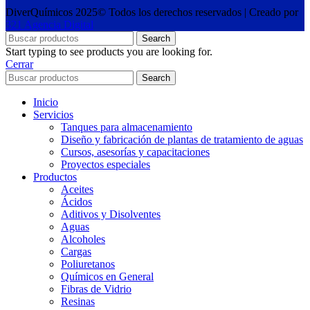
DiverQuímicos 2025© Todos los derechos reservados | Creado por
321 Agencia Digital
Search
Start typing to see products you are looking for.
Cerrar
Search
Inicio
Servicios
Tanques para almacenamiento
Diseño y fabricación de plantas de tratamiento de aguas
Cursos, asesorías y capacitaciones
Proyectos especiales
Productos
Aceites
Ácidos
Aditivos y Disolventes
Aguas
Alcoholes
Cargas
Poliuretanos
Químicos en General
Fibras de Vidrio
Resinas