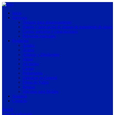
Inicio
Servicios
Tanques para almacenamiento
Diseño y fabricación de plantas de tratamiento de aguas
Cursos, asesorías y capacitaciones
Proyectos especiales
Productos
Aceites
Ácidos
Aditivos y Disolventes
Aguas
Alcoholes
Cargas
Poliuretanos
Químicos en General
Fibras de Vidrio
Resinas
Siliconas para Moldes
Nosotros
Contacto
Search
Lista de cotización