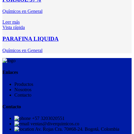
Químicos en General
Leer más
Vista rápida
PARAFINA LIQUIDA
Químicos en General
Enlaces
Productos
Nosotros
Contacto
Contacto
+57 3203020551
ventas@diverquimicos.co
Av. Rojas Cra. 70#68-24. Bogotá, Colombia